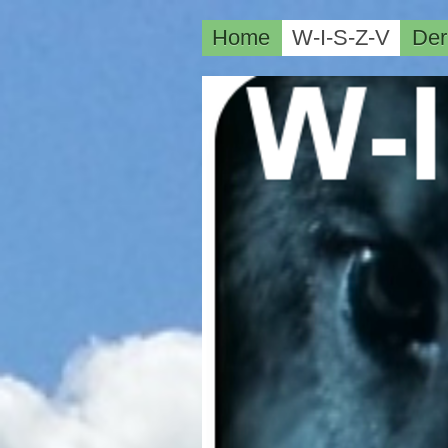
Home
W-I-S-Z-V
Der