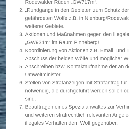
Rodewalder Rüden „GW717m“.
„Rundgänge in den Gebieten zum Schutz de
gefährdeten Wölfe z.B. in Nienburg/Rodewa
weiterer Gebiete.
Aktionen und Maßnahmen gegen den illegal
„GW924m“ im Raum Pinneberg!
Koordinierung von Aktionen z.B. Email- und 
Abschuss der beiden Wölfe und möglicher Wöl
Anschreiben bzw. Kontaktaufnahme der an de
Umweltminister.
Stellen von Strafanzeigen mit Strafantrag fü
notwendig, die durchgeführt werden sollen o
sind.
Beauftragen eines Spezialanwaltes zur Ver
und weiteren strafrechtlich relevanten Angel
illegales Verhalten dem Wolf gegenüber.