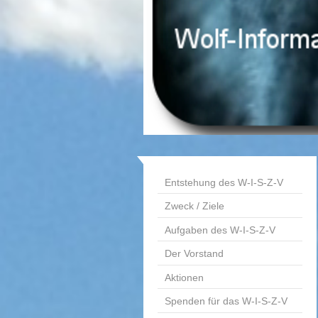
Entstehung des W-I-S-Z-V
Zweck / Ziele
Aufgaben des W-I-S-Z-V
Der Vorstand
Aktionen
Spenden für das W-I-S-Z-V