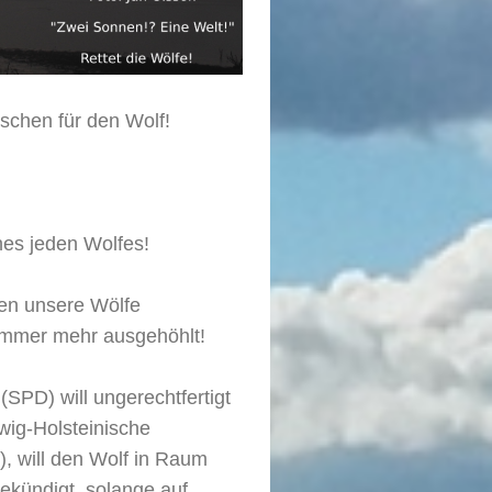
schen für den Wolf!
nes jeden Wolfes!
gen unsere Wölfe
immer mehr ausgehöhlt!
SPD) will ungerechtfertigt
ig-Holsteinische
), will den Wolf in Raum
ekündigt, solange auf