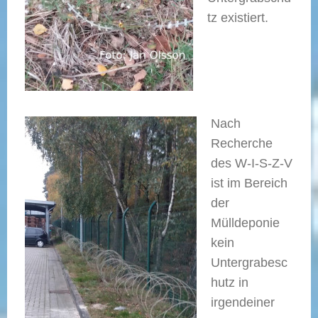
tz existiert.
Nach
Recherche
des W-I-S-Z-V
ist im Bereich
der
Mülldeponie
kein
Untergrabesc
hutz in
irgendeiner