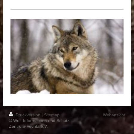
Druckversion
|
Sitemap
Webansicht
© Wolf-Informations-und Schutz-
Zentrum-Vechta e.V.